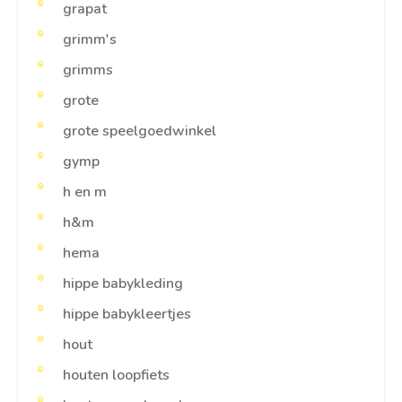
grapat
grimm's
grimms
grote
grote speelgoedwinkel
gymp
h en m
h&m
hema
hippe babykleding
hippe babykleertjes
hout
houten loopfiets