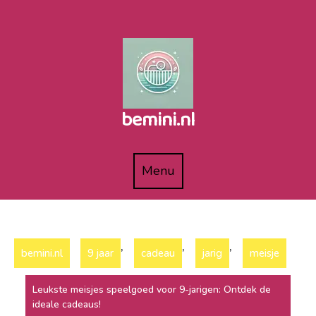
Naar
de
inhoud
gaan
bemini.nl
Menu
Menu
,
,
,
bemini.nl
9 jaar
cadeau
jarig
meisje
Leukste meisjes speelgoed voor 9-jarigen: Ontdek de
ideale cadeaus!