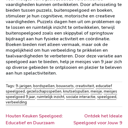
vaardigheden kunnen ontwikkelen. Door afwisseling te
bieden tussen puzzels, buitenspeelgoed en boeken,
stimuleer je hun cognitieve, motorische en creatieve
vaardigheden. Puzzels dagen hen uit om problemen op
te lossen en ruimtelijk inzicht te ontwikkelen, terwijl
buitenspeelgoed zoals een skippybal of springtouw
bijdraagt aan hun fysieke activiteit en coördinatie.
Boeken bieden niet alleen vermaak, maar ook de
mogelijkheid om hun verbeelding te prikkelen en
taalvaardigheden te verbeteren. Door deze variatie aan
speelgoed aan te bieden, help je meisjes van 9 jaar zich
op diverse gebieden te ontplooien en plezier te beleven
aan hun spelactiviteiten.
Tags:
9-jarigen
,
bordspellen
,
bouwsets
,
creativiteit
,
educatief
speelgoed
,
gezelschapsspellen
,
knutselspullen
,
meisje
,
meisjes
speelgoed 9 jaar
,
ruimtelijk inzicht
,
sociale interactie
,
speelgoed
,
verbeelding
Berichtnavigatie
Houten Keuken Speelgoed:
Ontdek het Ideale
Educatief en Duurzaam
Speelgoed voor Jouw 9