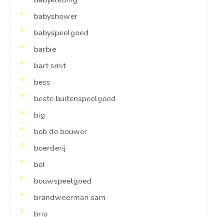
babykleding
babyshower
babyspeelgoed
barbie
bart smit
bess
beste buitenspeelgoed
big
bob de bouwer
boerderij
bol
bouwspeelgoed
brandweerman sam
brio