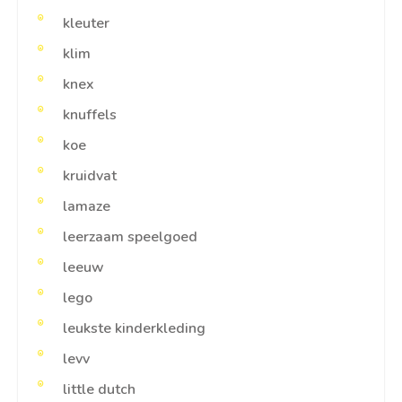
kleuter
klim
knex
knuffels
koe
kruidvat
lamaze
leerzaam speelgoed
leeuw
lego
leukste kinderkleding
levv
little dutch