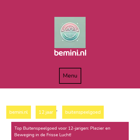
Naar
de
inhoud
gaan
bemini.nl
Menu
Menu
,
bemini.nl
12 jaar
buitenspeelgoed
Top Buitenspeelgoed voor 12-jarigen: Plezier en
Beweging in de Frisse Lucht!