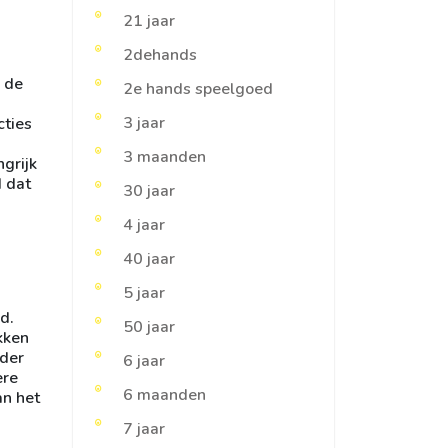
21 jaar
2dehands
s de
2e hands speelgoed
3 jaar
cties
3 maanden
ngrijk
d dat
30 jaar
4 jaar
40 jaar
5 jaar
d.
50 jaar
kken
uder
6 jaar
ere
6 maanden
an het
7 jaar