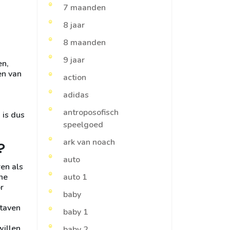
7 maanden
8 jaar
8 maanden
9 jaar
en,
en van
action
adidas
antroposofisch
 is dus
speelgoed
ark van noach
?
auto
ren als
he
auto 1
r
baby
staven
baby 1
willen
baby 2