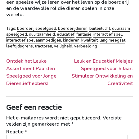
een speelse wijze leren over het leven op de boerderij
en de waardevolle rol die dieren spelen in onze
wereld.
Tags:
boerderij speelgoed
,
boerderijdieren
,
buitenlucht
,
duurzaam
speelgoed
,
duurzaamheid
,
educatief
,
fantasie
,
interactief spel
,
interactief spel aanmoedigen
,
kinderen
,
kwaliteit
,
lang meegaat
,
leeftijdsgrens
,
tractoren
,
veiligheid
,
verbeelding
Berichtnavigatie
Ontdek het Leuke
Leuk en Educatief Meisjes
Assortiment Paarden
Speelgoed voor 5 Jaar:
Speelgoed voor Jonge
Stimuleer Ontwikkeling en
Dierenliefhebbers!
Creativiteit
Geef een reactie
Het e-mailadres wordt niet gepubliceerd.
Vereiste
velden zijn gemarkeerd met
*
Reactie
*