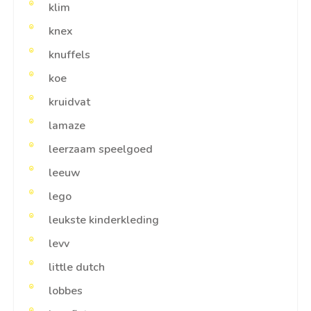
klim
knex
knuffels
koe
kruidvat
lamaze
leerzaam speelgoed
leeuw
lego
leukste kinderkleding
levv
little dutch
lobbes