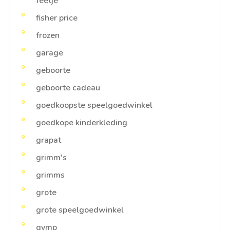
feetje
fisher price
frozen
garage
geboorte
geboorte cadeau
goedkoopste speelgoedwinkel
goedkope kinderkleding
grapat
grimm's
grimms
grote
grote speelgoedwinkel
gymp