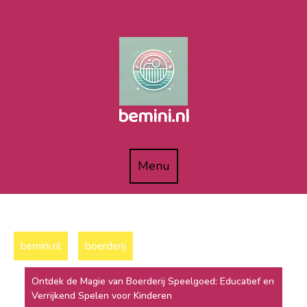
Naar
de
inhoud
gaan
bemini.nl
Menu
Menu
bemini.nl
boerderij
Ontdek de Magie van Boerderij Speelgoed: Educatief en
Verrijkend Spelen voor Kinderen