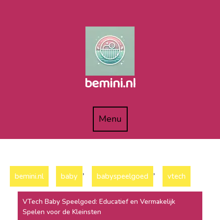
Naar
de
inhoud
gaan
bemini.nl
Menu
Menu
,
,
bemini.nl
baby
babyspeelgoed
vtech
VTech Baby Speelgoed: Educatief en Vermakelijk
Spelen voor de Kleinsten