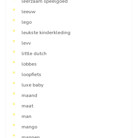
leerzaam speelgoed
leeuw
lego
leukste kinderkleding
levv
little dutch
lobbes
loopfiets
luxe baby
maand
maat
man
mango
mannen