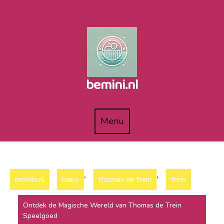
Naar
de
inhoud
gaan
bemini.nl
Menu
Menu
,
,
bemini.nl
baby
thomas de trein
trein
Ontdek de Magische Wereld van Thomas de Trein
Speelgoed