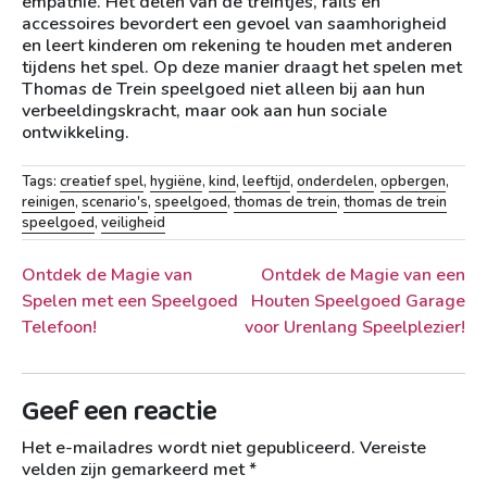
empathie. Het delen van de treintjes, rails en
accessoires bevordert een gevoel van saamhorigheid
en leert kinderen om rekening te houden met anderen
tijdens het spel. Op deze manier draagt het spelen met
Thomas de Trein speelgoed niet alleen bij aan hun
verbeeldingskracht, maar ook aan hun sociale
ontwikkeling.
Tags:
creatief spel
,
hygiëne
,
kind
,
leeftijd
,
onderdelen
,
opbergen
,
reinigen
,
scenario's
,
speelgoed
,
thomas de trein
,
thomas de trein
speelgoed
,
veiligheid
Berichtnavigatie
Ontdek de Magie van
Ontdek de Magie van een
Spelen met een Speelgoed
Houten Speelgoed Garage
Telefoon!
voor Urenlang Speelplezier!
Geef een reactie
Het e-mailadres wordt niet gepubliceerd.
Vereiste
velden zijn gemarkeerd met
*