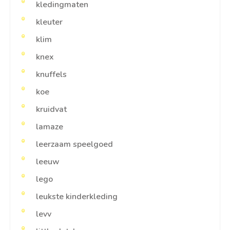
kledingmaten
kleuter
klim
knex
knuffels
koe
kruidvat
lamaze
leerzaam speelgoed
leeuw
lego
leukste kinderkleding
levv