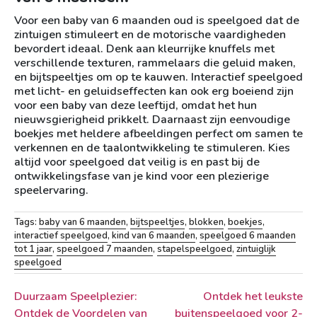
Voor een baby van 6 maanden oud is speelgoed dat de
zintuigen stimuleert en de motorische vaardigheden
bevordert ideaal. Denk aan kleurrijke knuffels met
verschillende texturen, rammelaars die geluid maken,
en bijtspeeltjes om op te kauwen. Interactief speelgoed
met licht- en geluidseffecten kan ook erg boeiend zijn
voor een baby van deze leeftijd, omdat het hun
nieuwsgierigheid prikkelt. Daarnaast zijn eenvoudige
boekjes met heldere afbeeldingen perfect om samen te
verkennen en de taalontwikkeling te stimuleren. Kies
altijd voor speelgoed dat veilig is en past bij de
ontwikkelingsfase van je kind voor een plezierige
speelervaring.
Tags:
baby van 6 maanden
,
bijtspeeltjes
,
blokken
,
boekjes
,
interactief speelgoed
,
kind van 6 maanden
,
speelgoed 6 maanden
tot 1 jaar
,
speelgoed 7 maanden
,
stapelspeelgoed
,
zintuiglijk
speelgoed
Berichtnavigatie
Duurzaam Speelplezier:
Ontdek het leukste
Ontdek de Voordelen van
buitenspeelgoed voor 2-