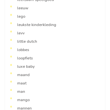
leeuw
lego
leukste kinderkleding
levv
little dutch
lobbes
loopfiets
luxe baby
maand
maat
man
mango
mannen