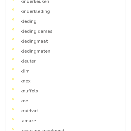
kinderkeuken
kinderkleding
kleding
kleding dames
kledingmaat
kledingmaten
kleuter
klim
knex
knuffels
koe
kruidvat
lamaze
leerzaam speelgoed