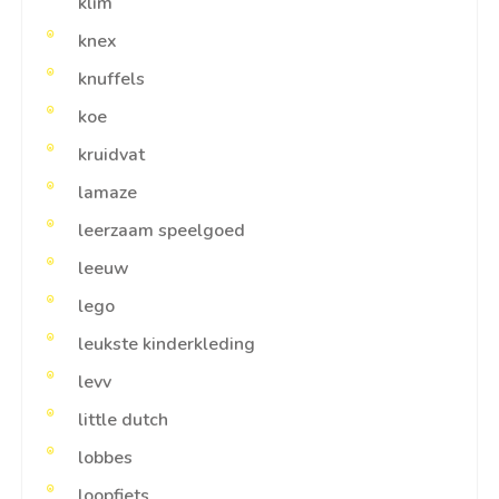
klim
knex
knuffels
koe
kruidvat
lamaze
leerzaam speelgoed
leeuw
lego
leukste kinderkleding
levv
little dutch
lobbes
loopfiets