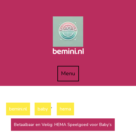
Naar
de
inhoud
gaan
bemini.nl
Menu
Menu
,
bemini.nl
baby
hema
Betaalbaar en Veilig: HEMA Speelgoed voor Baby’s