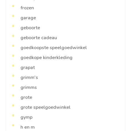
frozen
garage
geboorte
geboorte cadeau
goedkoopste speelgoedwinkel
goedkope kinderkleding
grapat
grimm's
grimms
grote
grote speelgoedwinkel
gymp
h en m