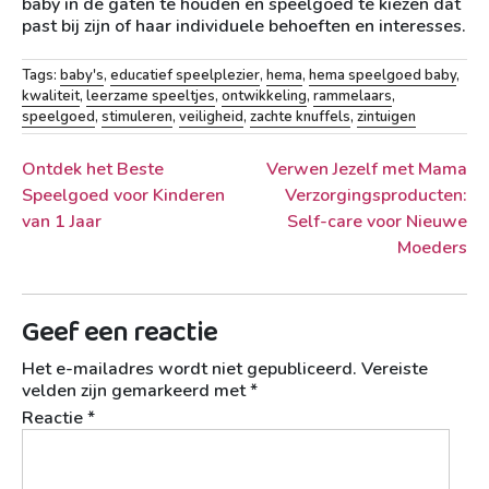
baby in de gaten te houden en speelgoed te kiezen dat
past bij zijn of haar individuele behoeften en interesses.
Tags:
baby's
,
educatief speelplezier
,
hema
,
hema speelgoed baby
,
kwaliteit
,
leerzame speeltjes
,
ontwikkeling
,
rammelaars
,
speelgoed
,
stimuleren
,
veiligheid
,
zachte knuffels
,
zintuigen
Berichtnavigatie
Ontdek het Beste
Verwen Jezelf met Mama
Speelgoed voor Kinderen
Verzorgingsproducten:
van 1 Jaar
Self-care voor Nieuwe
Moeders
Geef een reactie
Het e-mailadres wordt niet gepubliceerd.
Vereiste
velden zijn gemarkeerd met
*
Reactie
*