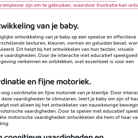
omplexer zijn om te gebruiken, waardoor frustratie kan ont
twikkeling van je baby.
glijke ontwikkeling van je baby op een speelse en effectieve
rschillende texturen, kleuren, vormen en geluiden bevat, wo
uleerd. Dit helpt bij het ontwikkelen van hun tastzin, visuele
 vaardigheden. Door de interactie met educatief speelgoed 
omgeving verkennen en ontdekken, wat essentieel is voor een
inatie en fijne motoriek.
g coördinatie en fijne motoriek van je kleintje. Door interac
 deze vaardigheden te stimuleren, leert je baby om zijn of ha
elpt niet alleen bij het ontwikkelen van nauwkeurige bewegi
 motorische vaardigheden. Door te spelen met educatief spee
tiële motorische vaardigheden ontwikkelen die hem of haar v
ling.
an cognitieve vaardigheden en