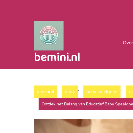
Naar
de
inhoud
gaan
Over
bemini.nl
,
,
bemini.nl
baby
babyspeelgoed
e
Ontdek het Belang van Educatief Baby Speelgoe