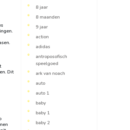
8 jaar
8 maanden
es
9 jaar
ingen.
action
asen.
adidas
antroposofisch
speelgoed
t
en. Dit
ark van noach
auto
auto 1
baby
baby 1
p
baby 2
nnen