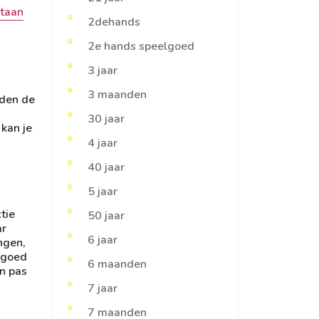
staan
2dehands
2e hands speelgoed
3 jaar
3 maanden
rden de
30 jaar
kan je
4 jaar
40 jaar
5 jaar
tie
50 jaar
ar
6 jaar
ngen,
lgoed
6 maanden
an pas
7 jaar
7 maanden