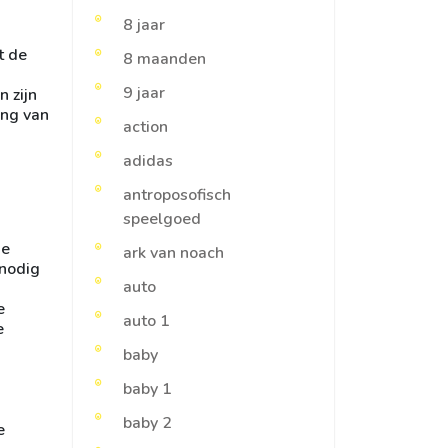
8 jaar
t de
8 maanden
9 jaar
n zijn
ang van
action
adidas
antroposofisch
speelgoed
ie
ark van noach
 nodig
auto
e
auto 1
e
baby
baby 1
baby 2
e