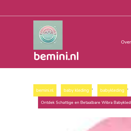
Naar
de
inhoud
gaan
Over
bemini.nl
,
,
bemini.nl
baby kleding
babykleding
Ontdek Schattige en Betaalbare Wibra Babykledi