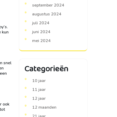
september 2024
augustus 2024
juli 2024
y’s.
juni 2024
e kun
mei 2024
n snel
Categorieën
en
 een
10 jaar
11 jaar
12 jaar
r ook
12 maanden
tot
21 jaar