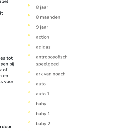
abel
8 jaar
it
8 maanden
9 jaar
action
adidas
antroposofisch
es tot
sen bij
speelgoed
k of
ark van noach
n en
s voor
auto
auto 1
baby
baby 1
baby 2
ardoor