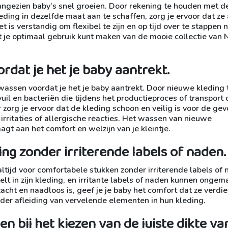
aangezien baby’s snel groeien. Door rekening te houden met d
leding in dezelfde maat aan te schaffen, zorg je ervoor dat ze 
 is verstandig om flexibel te zijn en op tijd over te stappen 
 je optimaal gebruik kunt maken van de mooie collectie van 
rdat je het je baby aantrekt.
 wassen voordat je het je baby aantrekt. Door nieuwe kleding 
uil en bacteriën die tijdens het productieproces of transport 
zorg je ervoor dat de kleding schoon en veilig is voor de gev
p irritaties of allergische reacties. Het wassen van nieuwe
agt aan het comfort en welzijn van je kleintje.
ng zonder irriterende labels of naden.
altijd voor comfortabele stukken zonder irriterende labels of 
voelt in zijn kleding, en irritante labels of naden kunnen ongem
zacht en naadloos is, geef je je baby het comfort dat ze verdi
nder afleiding van vervelende elementen in hun kleding.
n bij het kiezen van de juiste dikte va