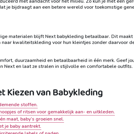
uceerd met aandacht voor het milieu. Zo kun je met een ger
at je bijdraagt aan een betere wereld voor toekomstige gene
 materialen blijft Next babykleding betaalbaar. Dit maakt
n naar kwaliteitskleding voor hun kleintjes zonder daarvoor d
comfort, duurzaamheid en betaalbaarheid in één merk. Geef j
 Next en laat ze stralen in stijlvolle en comfortabele outfits.
et Kiezen van Babykleding
demende stoffen.
noopjes of ritsen voor gemakkelijk aan- en uitkleden.
één maat, baby’s groeien snel.
t je baby aantrekt.
irriterende labels of naden.