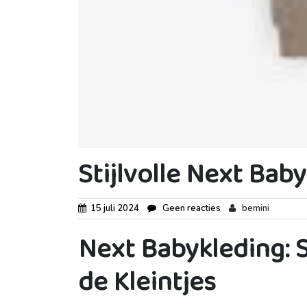
Stijlvolle Next Bab
15 juli 2024
Geen reacties
bemini
Next Babykleding: S
de Kleintjes