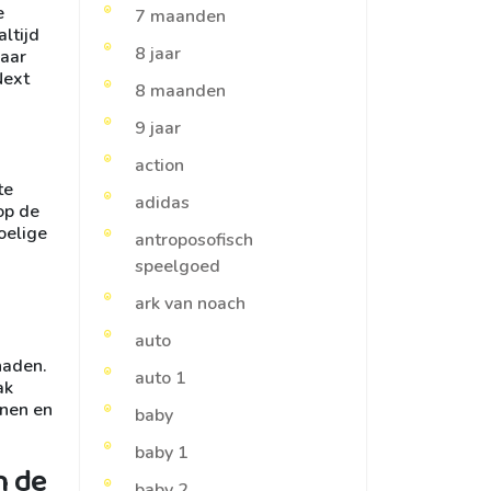
e
7 maanden
altijd
8 jaar
naar
Next
8 maanden
9 jaar
action
te
adidas
op de
oelige
antroposofisch
speelgoed
ark van noach
auto
naden.
auto 1
ak
enen en
baby
baby 1
n de
baby 2