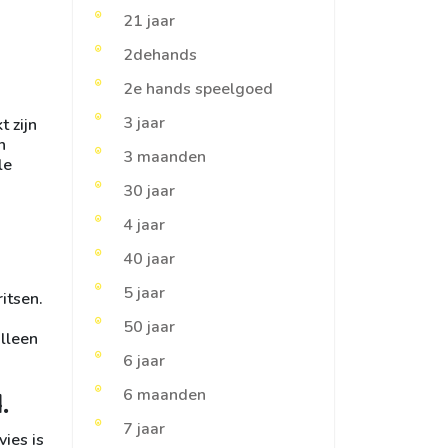
21 jaar
2dehands
2e hands speelgoed
3 jaar
t zijn
n
3 maanden
le
30 jaar
4 jaar
40 jaar
5 jaar
itsen.
50 jaar
alleen
6 jaar
.
6 maanden
7 jaar
ies is