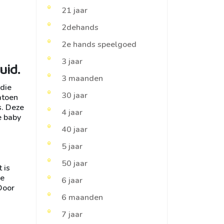
21 jaar
2dehands
2e hands speelgoed
3 jaar
uid.
3 maanden
 die
30 jaar
atoen
s. Deze
4 jaar
e baby
40 jaar
5 jaar
50 jaar
 is
de
6 jaar
Door
6 maanden
7 jaar