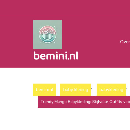
Naar
de
inhoud
gaan
Over
bemini.nl
,
,
bemini.nl
baby kleding
babykleding
Trendy Mango Babykleding: Stijlvolle Outfits voo