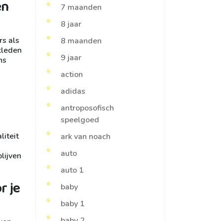
en
7 maanden
8 jaar
rs als
8 maanden
kleden
9 jaar
ns
action
adidas
antroposofisch
speelgoed
liteit
ark van noach
auto
lijven
auto 1
r je
baby
baby 1
baby 2