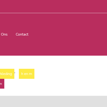
 Ons
Contact
,
kleding
h en m
en