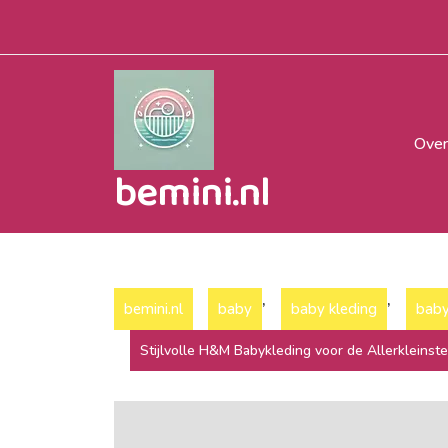
Naar
de
inhoud
gaan
Over
bemini.nl
,
,
bemini.nl
baby
baby kleding
baby
Stijlvolle H&M Babykleding voor de Allerkleinst