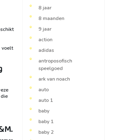
8 jaar
8 maanden
9 jaar
schikt
action
 voelt
adidas
antroposofisch
g
speelgoed
ark van noach
auto
Deze
 die
auto 1
baby
baby 1
H&M.
baby 2