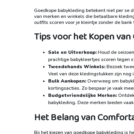
Goedkope babykleding betekent niet per se da
van merken en winkels die betaalbare kleding
outfits scoren voor je kleintje zonder de bank 
Tips voor het Kopen va
Sale en Uitverkoop:
Houd de seizoensu
prachtige babykleertjes scoren tegen s
Tweedehands Winkels:
Bezoek tweed
Veel van deze kledingstukken zijn nog i
Bulk Aankopen:
Overweeg om babykledi
kortingsacties. Zo bespaar je vaak mee
Budgetvriendelijke Merken:
Ontdek 
babykleding. Deze merken bieden vaak t
Het Belang van Comfort
Bij het kiezen van goedkope babykleding is het