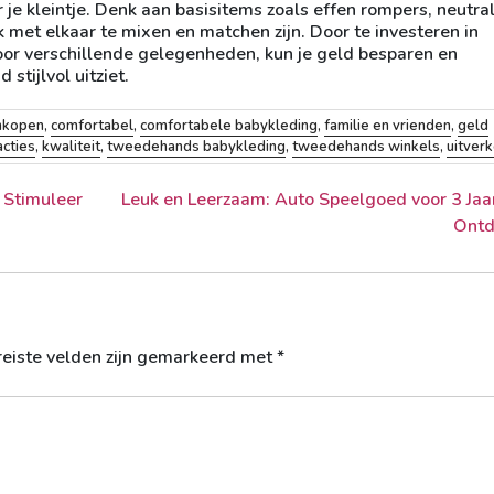
je kleintje. Denk aan basisitems zoals effen rompers, neutra
 met elkaar te mixen en matchen zijn. Door te investeren in
voor verschillende gelegenheden, kun je geld besparen en
 stijlvol uitziet.
nkopen
,
comfortabel
,
comfortabele babykleding
,
familie en vrienden
,
geld
acties
,
kwaliteit
,
tweedehands babykleding
,
tweedehands winkels
,
uitver
 Stimuleer
Leuk en Leerzaam: Auto Speelgoed voor 3 Ja
Ontd
reiste velden zijn gemarkeerd met
*