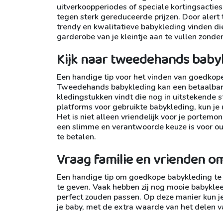
uitverkoopperiodes of speciale kortingsactie
tegen sterk gereduceerde prijzen. Door alert t
trendy en kwalitatieve babykleding vinden di
garderobe van je kleintje aan te vullen zonde
Kijk naar tweedehands babyk
Een handige tip voor het vinden van goedkope
Tweedehands babykleding kan een betaalbare
kledingstukken vindt die nog in uitstekende 
platforms voor gebruikte babykleding, kun je 
Het is niet alleen vriendelijk voor je porte
een slimme en verantwoorde keuze is voor oude
te betalen.
Vraag familie en vrienden om
Een handige tip om goedkope babykleding te v
te geven. Vaak hebben zij nog mooie babykleer
perfect zouden passen. Op deze manier kun je 
je baby, met de extra waarde van het delen v