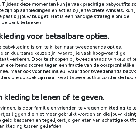
s. Tijdens deze momenten kun je vaak prachtige babyoutfits s
e zijn op aanbiedingen en acties bij je favoriete winkels, kun 
e past bij jouw budget. Het is een handige strategie om de
r de bank te breken.
leding voor betaalbare opties.
 babykleding is om te kijken naar tweedehands opties.
 en duurzame keuze zijn, waarbij je vaak hoogwaardige
staat verkeren. Door te shoppen bij tweedehands winkels of o
unieke items scoren tegen een fractie van de oorspronkelijke p
monnee, maar ook voor het milieu, waardoor tweedehands baby
rs die op zoek zijn naar kwalitatieve outfits zonder de hoof
 kleding te lenen of te geven.
inden, is door familie en vrienden te vragen om kleding te l
tjes liggen die niet meer gebruikt worden en die jouw kleint
geld besparen en tegelijkertijd genieten van schattige outfit
an kleding tussen geliefden.