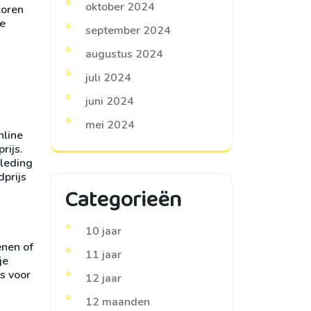
oktober 2024
coren
je
september 2024
augustus 2024
juli 2024
juni 2024
mei 2024
nline
rijs.
kleding
dprijs
Categorieën
10 jaar
enen of
11 jaar
je
s voor
12 jaar
12 maanden