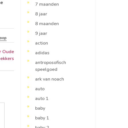
le
7 maanden
8 jaar
8 maanden
9 jaar
koop
action
ar Oude
adidas
ekkers
antroposofisch
speelgoed
ark van noach
auto
auto 1
baby
baby 1
baby 2