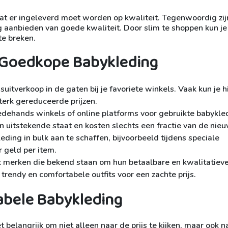
t er ingeleverd moet worden op kwaliteit. Tegenwoordig zijn
 aanbieden van goede kwaliteit. Door slim te shoppen kun je
te breken.
n Goedkope Babykleding
itverkoop in de gaten bij je favoriete winkels. Vaak kun je h
terk gereduceerde prijzen.
ehands winkels of online platforms voor gebruikte babykle
n uitstekende staat en kosten slechts een fractie van de nieu
ng in bulk aan te schaffen, bijvoorbeeld tijdens speciale
r geld per item.
merken die bekend staan om hun betaalbare en kwalitatiev
rendy en comfortabele outfits voor een zachte prijs.
abele Babykleding
 belangrijk om niet alleen naar de prijs te kijken, maar ook n