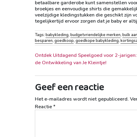
betaalbare garderobe kunt samenstellen voor 
broekjes en eenvoudige shirts die gemakkelijk
veelzijdige kledingstukken die geschikt zijn 
tegelijkertijd ervoor zorgen dat je baby er altijd
Tags:
babykleding
,
budgetvriendelijke merken
,
bulk aa
besparen
,
goedkoop
,
goedkope babykleding
,
kortings
Berichtnavigatie
Ontdek Uitdagend Speelgoed voor 2-jarigen:
de Ontwikkeling van Je Kleintje!
Geef een reactie
Het e-mailadres wordt niet gepubliceerd.
Ve
Reactie
*