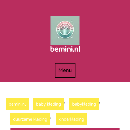
Naar
de
inhoud
gaan
bemini.nl
Menu
Menu
,
,
bemini.nl
baby kleding
babykleding
,
duurzame kleding
kinderkleding