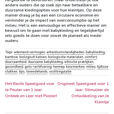
hergebruik te bevorderen, maar ondersteun je ook
andere ouders die op zoek zijn naar betaalbare en
duurzame kledingopties voor hun kleintjes. Op deze
manier draag je bij aan een circulaire economie en
verminder je de impact van overconsumptie op het
milieu. Het is een eenvoudige en effectieve manier om
bewust om te gaan met babykleding en tegelijkertijd
iets goeds te doen voor zowel de planeet als mede-
ouders.
Tags:
ademend vermogen
,
arbeidsomstandigheden
,
babykleding
,
bamboe
,
biologisch katoen
,
biologische materialen
,
comfort
,
duurzaamheid
,
duurzame babykleding
,
ethische praktijken
,
gezondheid
,
gots-certificering
,
hennep
,
keurmerken
,
milieu
,
tijdloze
stukken
,
tips
,
tweedehands
,
vochtregulatie
Berichtnavigatie
Het Beste Speelgoed voor
Origineel Speelgoed voor 1
Je Peuter van 1 Jaar:
Jaar: Stimuleer de
Ontdek en Leer met Plezier!
Ontwikkeling van Je
Kleintje