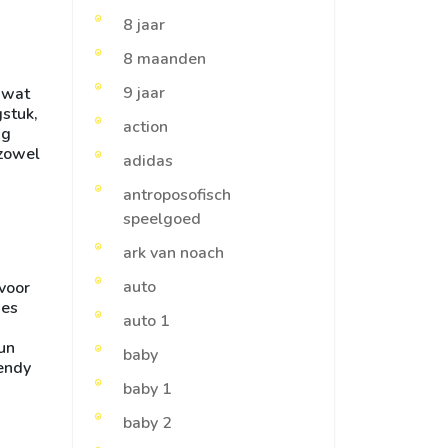
8 jaar
8 maanden
9 jaar
 wat
gstuk,
action
ng
 zowel
adidas
antroposofisch
speelgoed
ark van noach
auto
 voor
jes
auto 1
hun
baby
rendy
baby 1
baby 2