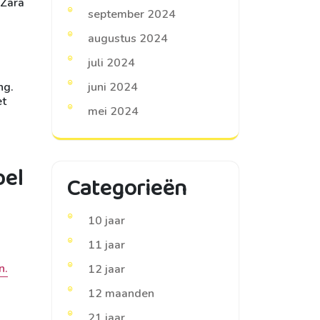
 Zara
september 2024
augustus 2024
juli 2024
juni 2024
ng.
et
mei 2024
bel
Categorieën
10 jaar
11 jaar
n.
12 jaar
12 maanden
21 jaar