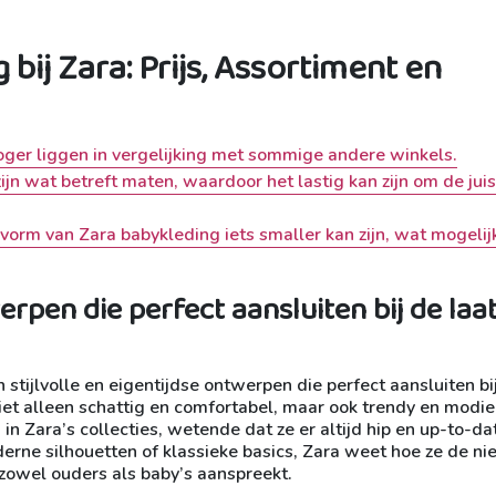
ij Zara: Prijs, Assortiment en
hoger liggen in vergelijking met sommige andere winkels.
jn wat betreft maten, waardoor het lastig kan zijn om de jui
rm van Zara babykleding iets smaller kan zijn, wat mogelijk
werpen die perfect aansluiten bij de laa
 stijlvolle en eigentijdse ontwerpen die perfect aansluiten bi
iet alleen schattig en comfortabel, maar ook trendy en modie
in Zara’s collecties, wetende dat ze er altijd hip en up-to-da
derne silhouetten of klassieke basics, Zara weet hoe ze de n
zowel ouders als baby’s aanspreekt.