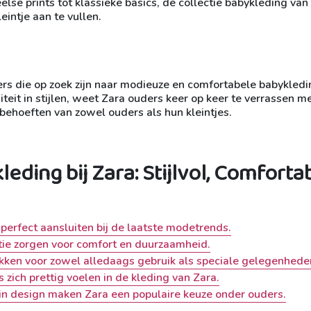
else prints tot klassieke basics, de collectie babykleding van
eintje aan te vullen.
s die op zoek zijn naar modieuze en comfortabele babykledi
teit in stijlen, weet Zara ouders keer op keer te verrassen m
 behoeften van zowel ouders als hun kleintjes.
eding bij Zara: Stijlvol, Comforta
 perfect aansluiten bij de laatste modetrends.
ie zorgen voor comfort en duurzaamheid.
ukken voor zowel alledaags gebruik als speciale gelegenhede
 zich prettig voelen in de kleding van Zara.
 in design maken Zara een populaire keuze onder ouders.