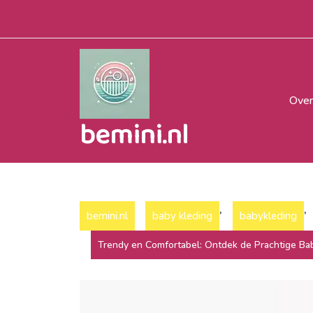
Naar
de
inhoud
gaan
Over
bemini.nl
,
,
bemini.nl
baby kleding
babykleding
Trendy en Comfortabel: Ontdek de Prachtige Ba