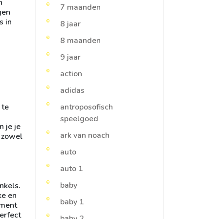
n
7 maanden
gen
s in
8 jaar
8 maanden
9 jaar
action
adidas
 te
antroposofisch
speelgoed
 je je
ark van noach
r zowel
auto
auto 1
baby
nkels.
ke en
baby 1
ement
erfect
baby 2