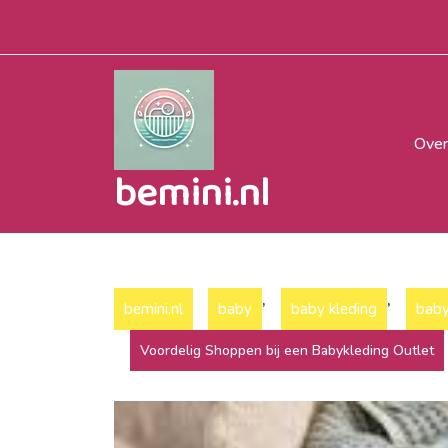
Naar
de
inhoud
gaan
Over
bemini.nl
,
,
bemini.nl
baby
baby kleding
baby
Voordelig Shoppen bij een Babykleding Outlet