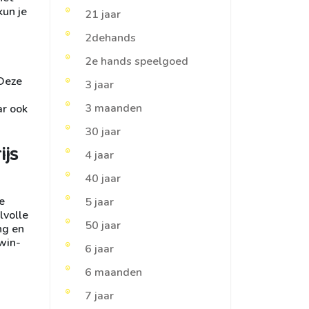
kun je
21 jaar
2dehands
2e hands speelgoed
 Deze
3 jaar
3 maanden
ar ook
30 jaar
ijs
4 jaar
40 jaar
e
5 jaar
lvolle
50 jaar
ng en
 win-
6 jaar
6 maanden
7 jaar