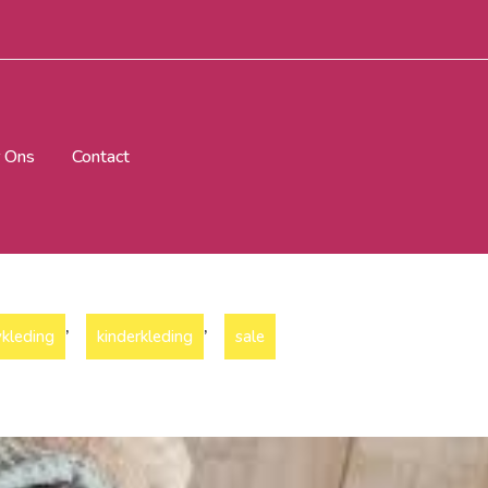
 Ons
Contact
,
,
kleding
kinderkleding
sale