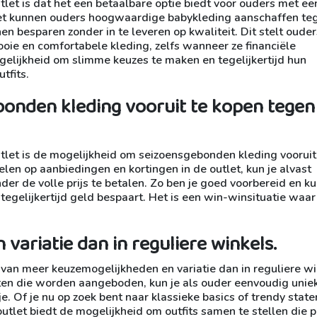
let is dat het een betaalbare optie biedt voor ouders met ee
tlet kunnen ouders hoogwaardige babykleding aanschaffen te
n besparen zonder in te leveren op kwaliteit. Dit stelt ouder
ooie en comfortabele kleding, zelfs wanneer ze financiële
elijkheid om slimme keuzes te maken en tegelijkertijd hun
tfits.
onden kleding vooruit te kopen tegen
tlet is de mogelijkheid om seizoensgebonden kleding vooruit
elen op aanbiedingen en kortingen in de outlet, kun je alvast
er de volle prijs te betalen. Zo ben je goed voorbereid en kun
e tegelijkertijd geld bespaart. Het is een win-winsituatie waa
ariatie dan in reguliere winkels.
l van meer keuzemogelijkheden en variatie dan in reguliere wi
aten die worden aangeboden, kun je als ouder eenvoudig unie
je. Of je nu op zoek bent naar klassieke basics of trendy stat
outlet biedt de mogelijkheid om outfits samen te stellen die p