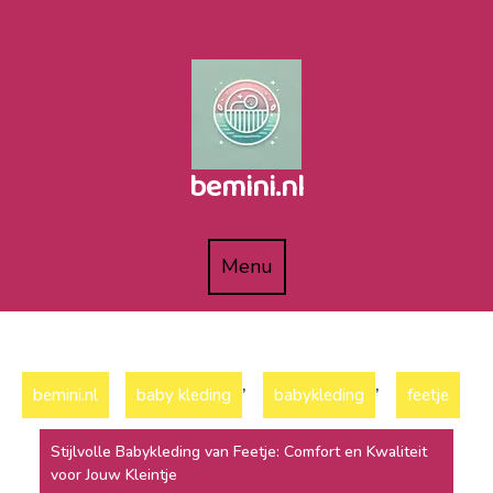
Naar
de
inhoud
gaan
bemini.nl
Menu
Menu
,
,
bemini.nl
baby kleding
babykleding
feetje
Stijlvolle Babykleding van Feetje: Comfort en Kwaliteit
voor Jouw Kleintje