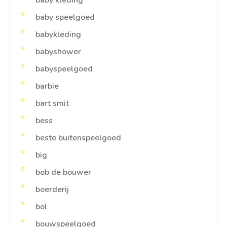
baby kleding
baby speelgoed
babykleding
babyshower
babyspeelgoed
barbie
bart smit
bess
beste buitenspeelgoed
big
bob de bouwer
boerderij
bol
bouwspeelgoed