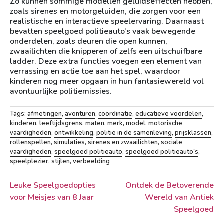
Zo kunnen sommige modellen geluidseffecten hebben,
zoals sirenes en motorgeluiden, die zorgen voor een
realistische en interactieve speelervaring. Daarnaast
bevatten speelgoed politieauto’s vaak bewegende
onderdelen, zoals deuren die open kunnen,
zwaailichten die knipperen of zelfs een uitschuifbare
ladder. Deze extra functies voegen een element van
verrassing en actie toe aan het spel, waardoor
kinderen nog meer opgaan in hun fantasiewereld vol
avontuurlijke politiemissies.
Tags:
afmetingen
,
avonturen
,
coördinatie
,
educatieve voordelen
,
kinderen
,
leeftijdsgrens
,
maten
,
merk
,
model
,
motorische
vaardigheden
,
ontwikkeling
,
politie in de samenleving
,
prijsklassen
,
rollenspellen
,
simulaties
,
sirenes en zwaailichten
,
sociale
vaardigheden
,
speelgoed politieauto
,
speelgoed politieauto's
,
speelplezier
,
stijlen
,
verbeelding
Berichtnavigatie
Leuke Speelgoedopties
Ontdek de Betoverende
voor Meisjes van 8 Jaar
Wereld van Antiek
Speelgoed