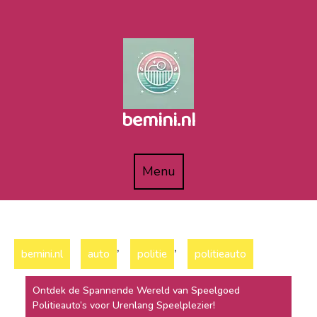
Naar
de
inhoud
gaan
bemini.nl
Menu
Menu
,
,
bemini.nl
auto
politie
politieauto
Ontdek de Spannende Wereld van Speelgoed
Politieauto’s voor Urenlang Speelplezier!