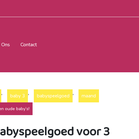
 Ons
Contact
,
,
,
baby 3
babyspeelgoed
maand
n oude baby’s!
babyspeelgoed voor 3