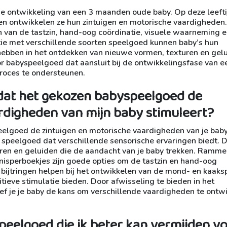
de ontwikkeling van een 3 maanden oude baby. Op deze leefti
n ontwikkelen ze hun zintuigen en motorische vaardigheden
en van de tastzin, hand-oog coördinatie, visuele waarneming 
ctie met verschillende soorten speelgoed kunnen baby’s hun
hebben in het ontdekken van nieuwe vormen, texturen en gelu
or babyspeelgoed dat aansluit bij de ontwikkelingsfase van e
roces te ondersteunen.
 dat het gekozen babyspeelgoed de
rdigheden van mijn baby stimuleert?
elgoed de zintuigen en motorische vaardigheden van je bab
or speelgoed dat verschillende sensorische ervaringen biedt. 
euren en geluiden die de aandacht van je baby trekken. Ramme
nisperboekjes zijn goede opties om de tastzin en hand-oog
bijtringen helpen bij het ontwikkelen van de mond- en kaaksp
tieve stimulatie bieden. Door afwisseling te bieden in het
ef je je baby de kans om verschillende vaardigheden te ontw
speelgoed die ik beter kan vermijden v