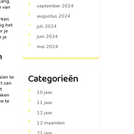
lang.
september 2024
e van
augustus 2024
erken
ig het
juli 2024
r je
juni 2024
 je
mei 2024
n
Categorieën
alen te
kt van
t
10 jaar
maken
ee te
11 jaar
12 jaar
12 maanden
21 jaar