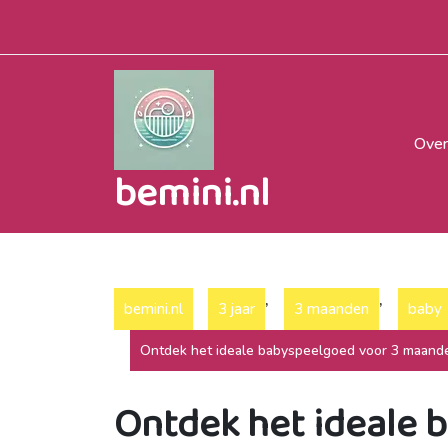
Naar
de
inhoud
gaan
Over
bemini.nl
,
,
bemini.nl
3 jaar
3 maanden
baby
Ontdek het ideale babyspeelgoed voor 3 maande
Ontdek het ideale 