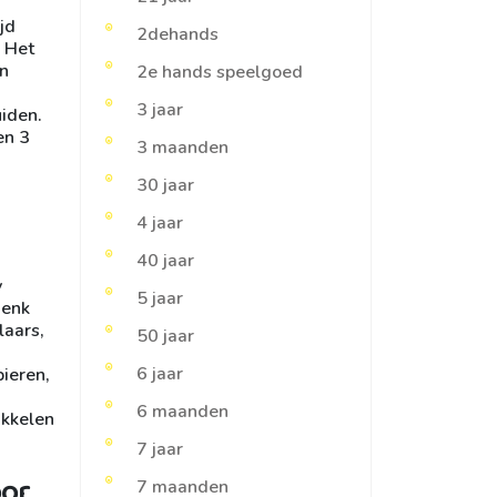
jd
2dehands
. Het
en
2e hands speelgoed
3 jaar
iden.
en 3
3 maanden
30 jaar
4 jaar
40 jaar
y
5 jaar
Denk
laars,
50 jaar
6 jaar
ieren,
6 maanden
ikkelen
7 jaar
oor
7 maanden