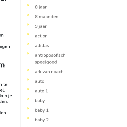
8 jaar
8 maanden
9 jaar
om
action
adidas
uigen
antroposofisch
om
speelgoed
ark van noach
auto
n te
el.
auto 1
kun je
baby
den.
baby 1
den
baby 2