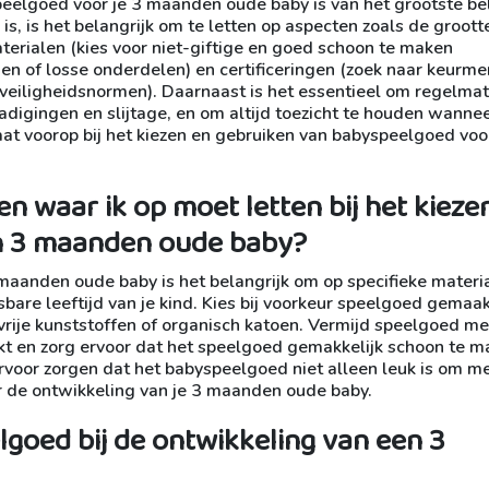
eelgoed voor je 3 maanden oude baby is van het grootste be
is, is het belangrijk om te letten op aspecten zoals de groott
erialen (kies voor niet-giftige en goed schoon te maken
den of losse onderdelen) en certificeringen (zoek naar keurm
veiligheidsnormen). Daarnaast is het essentieel om regelmat
digingen en slijtage, en om altijd toezicht te houden wannee
aat voorop bij het kiezen en gebruiken van babyspeelgoed voor
len waar ik op moet letten bij het kieze
n 3 maanden oude baby?
maanden oude baby is het belangrijk om op specifieke materi
tsbare leeftijd van je kind. Kies bij voorkeur speelgoed gemaa
-vrije kunststoffen of organisch katoen. Vermijd speelgoed me
kt en zorg ervoor dat het speelgoed gemakkelijk schoon te 
 ervoor zorgen dat het babyspeelgoed niet alleen leuk is om m
or de ontwikkeling van je 3 maanden oude baby.
lgoed bij de ontwikkeling van een 3