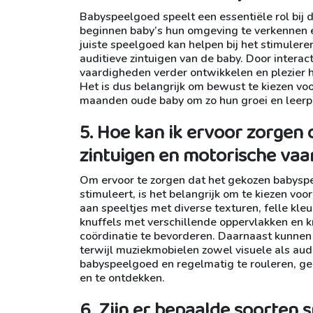
Babyspeelgoed speelt een essentiële rol bij 
beginnen baby’s hun omgeving te verkennen e
juiste speelgoed kan helpen bij het stimuler
auditieve zintuigen van de baby. Door intera
vaardigheden verder ontwikkelen en plezier 
Het is dus belangrijk om bewust te kiezen vo
maanden oude baby om zo hun groei en leerp
5. Hoe kan ik ervoor zorgen
zintuigen en motorische vaa
Om ervoor te zorgen dat het gekozen babyspe
stimuleert, is het belangrijk om te kiezen vo
aan speeltjes met diverse texturen, felle kl
knuffels met verschillende oppervlakken en k
coördinatie te bevorderen. Daarnaast kunnen 
terwijl muziekmobielen zowel visuele als audi
babyspeelgoed en regelmatig te rouleren, ge
en te ontdekken.
6. Zijn er bepaalde soorten 