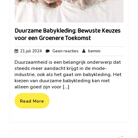
Duurzame Babykleding: Bewuste Keuzes
voor een Groenere Toekomst
21
Geen
bemini
21 juli 2024
Geen reacties
bemini
juli
reacties
Duurzaamheid is een belangrijk onderwerp dat
2024
steeds meer aandacht krijgt in de mode-
industrie, ook als het gaat om babykleding. Het
kiezen van duurzame babykleding kan niet
alleen goed zijn voor […]
Read More