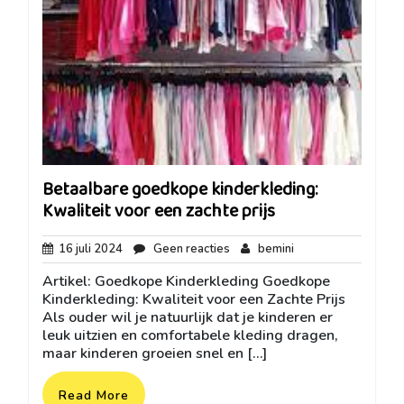
Betaalbare goedkope kinderkleding:
Kwaliteit voor een zachte prijs
16
Geen
bemini
16 juli 2024
Geen reacties
bemini
juli
reacties
Artikel: Goedkope Kinderkleding Goedkope
2024
Kinderkleding: Kwaliteit voor een Zachte Prijs
Als ouder wil je natuurlijk dat je kinderen er
leuk uitzien en comfortabele kleding dragen,
maar kinderen groeien snel en […]
Read More