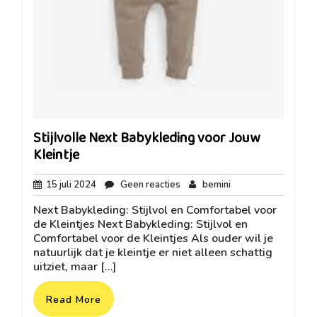
Stijlvolle Next Babykleding voor Jouw
Kleintje
15
Geen
bemini
15 juli 2024
Geen reacties
bemini
juli
reacties
Next Babykleding: Stijlvol en Comfortabel voor
2024
de Kleintjes Next Babykleding: Stijlvol en
Comfortabel voor de Kleintjes Als ouder wil je
natuurlijk dat je kleintje er niet alleen schattig
uitziet, maar […]
Read More