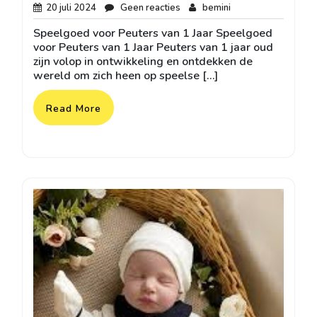
20
Geen
bemini
20 juli 2024
Geen reacties
bemini
juli
reacties
Speelgoed voor Peuters van 1 Jaar Speelgoed
2024
voor Peuters van 1 Jaar Peuters van 1 jaar oud
zijn volop in ontwikkeling en ontdekken de
wereld om zich heen op speelse […]
Read More