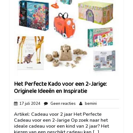
Het Perfecte Kado voor een 2-Jarige:
Originele Ideeën en Inspiratie
17
Geen
bemini
17 juli 2024
Geen reacties
bemini
juli
reacties
Artikel: Cadeau voor 2 jaar Het Perfecte
2024
Cadeau voor een 2-Jarige Op zoek naar het
ideale cadeau voor een kind van 2 jaar? Het
kiezen van een geschikt cadeau kan […]