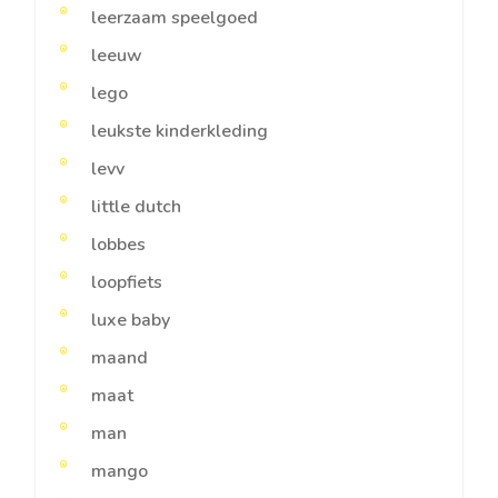
leerzaam speelgoed
leeuw
lego
leukste kinderkleding
levv
little dutch
lobbes
loopfiets
luxe baby
maand
maat
man
mango