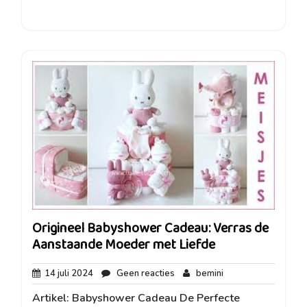
Origineel Babyshower Cadeau: Verras de
Aanstaande Moeder met Liefde
14
Geen
bemini
14 juli 2024
Geen reacties
bemini
juli
reacties
Artikel: Babyshower Cadeau De Perfecte
2024