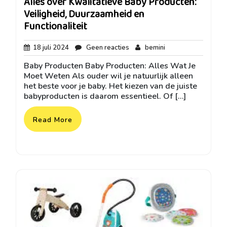
Alles over Kwalitatieve Baby Producten:
Veiligheid, Duurzaamheid en
Functionaliteit
18
Geen
bemini
18 juli 2024
Geen reacties
bemini
juli
reacties
Baby Producten Baby Producten: Alles Wat Je
2024
Moet Weten Als ouder wil je natuurlijk alleen
het beste voor je baby. Het kiezen van de juiste
babyproducten is daarom essentieel. Of […]
Read More