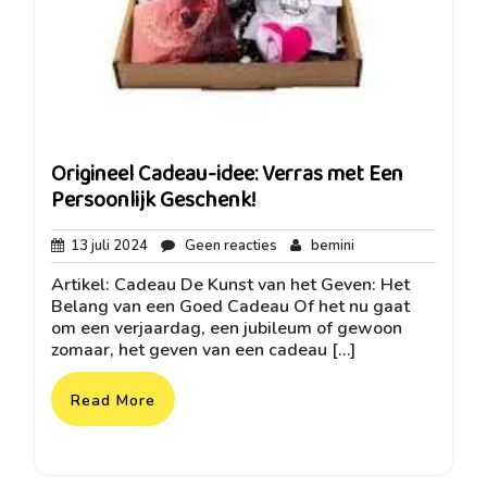
Origineel Cadeau-idee: Verras met Een
Persoonlijk Geschenk!
13
Geen
bemini
13 juli 2024
Geen reacties
bemini
juli
reacties
Artikel: Cadeau De Kunst van het Geven: Het
2024
Belang van een Goed Cadeau Of het nu gaat
om een verjaardag, een jubileum of gewoon
zomaar, het geven van een cadeau […]
Read More