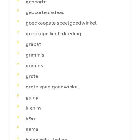
geboorte
geboorte cadeau
goedkoopste speelgoedwinkel
goedkope kinderkleding
grapat
grimm's
grimms
grote
grote speelgoedwinkel
gymp
h en m
h&m
hema
hippe babykleding