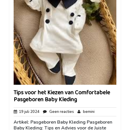
Tips voor het Kiezen van Comfortabele
Pasgeboren Baby Kleding
19
Geen
bemini
19 juli 2024
Geen reacties
bemini
juli
reacties
Artikel: Pasgeboren Baby Kleding Pasgeboren
2024
Baby Kleding: Tips en Advies voor de Juiste