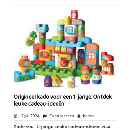
Origineel kado voor een 1-jarige: Ontdek
leuke cadeau-ideeën
12
Geen
bemini
12 juli 2024
Geen reacties
bemini
juli
reacties
Kado voor 1-jarige Leuke cadeau-ideeën voor
2024