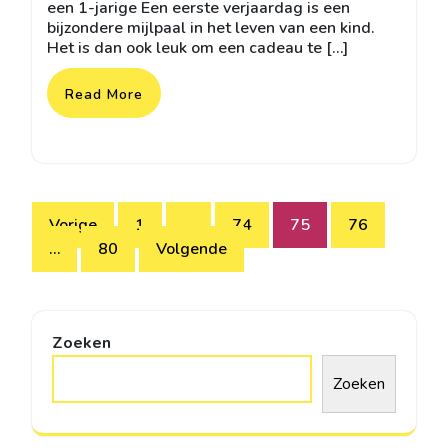
een 1-jarige Een eerste verjaardag is een
bijzondere mijlpaal in het leven van een kind.
Het is dan ook leuk om een cadeau te […]
Read More
Berichtnavigatie
Vorige
1
…
74
75
76
…
80
Volgende
Zoeken
Zoeken