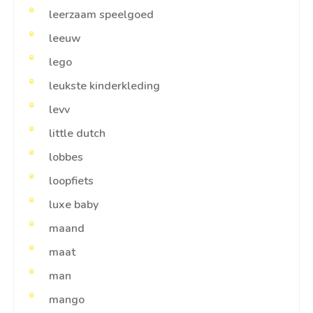
leerzaam speelgoed
leeuw
lego
leukste kinderkleding
levv
little dutch
lobbes
loopfiets
luxe baby
maand
maat
man
mango