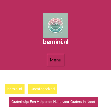
Naar
de
inhoud
gaan
bemini.nl
Menu
Menu
bemini.nl
Uncategorized
Ouderhulp: Een Helpende Hand voor Ouders in Nood