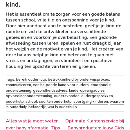
kind.
Het is essentieel om te zorgen voor een goede balans
tussen school, vrije tijd en ontspanning voor je kind.
Door hier aandacht aan te besteden, geef je je kind de
ruimte om zich te ontwikkelen op verschillende
gebieden en voorkom je overbelasting. Een gezonde
afwisseling tussen leren, spelen en rust draagt bij aan
het welzijn en de motivatie van je kind. Het creëren van
deze balans helpt je kind om beter om te gaan met
stress en uitdagingen, en stimuleert een positieve
houding ten opzichte van leren en groeien.
Tags:
bereik ouderhulp
,
betrokkenheid bij onderwijsproces
,
communiceren
,
een helpende hand voor ouders
,
emotionele
ondersteuning
,
gezondheidsadvies
,
kinderopvangadvies
,
opvoedingsondersteuning
,
ouderavonden
,
oudergesprekken
,
ouderhulp
,
school
,
soorten ouderhulp
,
voortgang kinderen
,
waarom
is ouderhulp belangrijk
,
wat is ouderhulp
Berichtnavigatie
Alles wat je moet weten
Optimale Klantenservice bij
over babyinformatie: Tips
Babyproducten: Jouw Gids