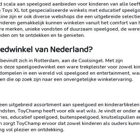
d scala aan speelgoed aanbieden voor kinderen van alle leeft
en Toys XL tot gespecialiseerde winkels met educatief speelg
line zijn er ook diverse webshops die een uitgebreide selecti
nderen gemakkelijk kunnen winkelen vanuit het comfort van 
aire merken, unieke vondsten of duurzaam speelgoed, de were
eden om te ontdekken en te genieten.
oedwinkel van Nederland?
vindt zich in Rotterdam, aan de Coolsingel. Met zijn
s deze speelgoedwinkel een ware trekpleister voor zowel ki
rdompelen in een wereld vol speelgoed en entertainment, wa
n die op zoek zijn naar een onvergetelijke winkelervaring.
en uitgebreid assortiment aan speelgoed en kinderartikelen
ndsten, ToyChamp heeft voor elk wat wils. Je vindt er onder 
ries, educatief speelgoed, buitenspeelgoed, knutselspullen 
n zorgt ToyChamp ervoor dat zowel kinderen als ouders kun
g vol plezier en ontdekking.