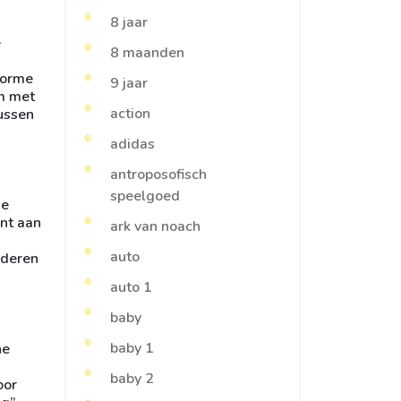
8 jaar
e
8 maanden
norme
9 jaar
om met
action
ussen
adidas
antroposofisch
speelgoed
De
nt aan
ark van noach
auto
nderen
auto 1
baby
baby 1
he
baby 2
oor