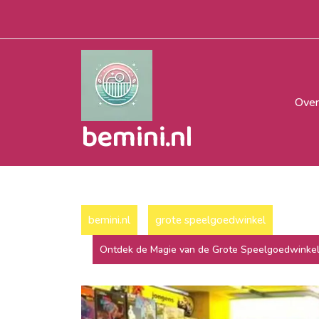
Naar
de
inhoud
gaan
Over
bemini.nl
bemini.nl
grote speelgoedwinkel
Ontdek de Magie van de Grote Speelgoedwinkel