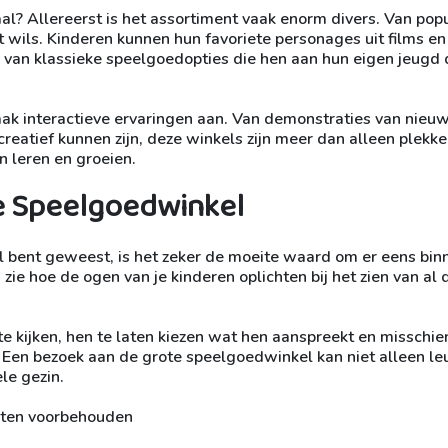
? Allereerst is het assortiment vaak enorm divers. Van popu
t wils. Kinderen kunnen hun favoriete personages uit films en
n van klassieke speelgoedopties die hen aan hun eigen jeugd
k interactieve ervaringen aan. Van demonstraties van nieu
reatief kunnen zijn, deze winkels zijn meer dan alleen plekk
n leren en groeien.
e Speelgoedwinkel
l bent geweest, is het zeker de moeite waard om er eens bin
ie hoe de ogen van je kinderen oplichten bij het zien van al 
e kijken, hen te laten kiezen wat hen aanspreekt en misschien
. Een bezoek aan de grote speelgoedwinkel kan niet alleen leu
le gezin.
hten voorbehouden