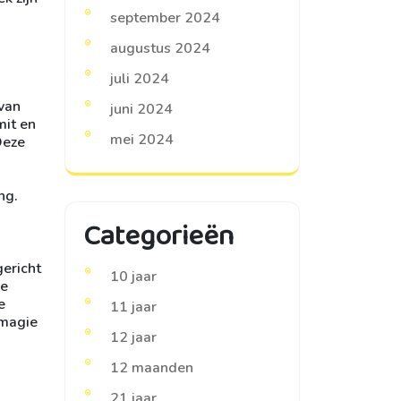
september 2024
augustus 2024
juli 2024
 van
juni 2024
mit en
mei 2024
Deze
ng.
Categorieën
ericht
10 jaar
le
e
11 jaar
 magie
12 jaar
12 maanden
21 jaar