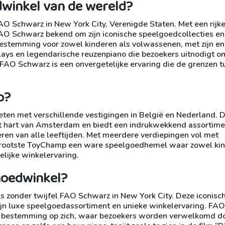
dwinkel van de wereld?
AO Schwarz in New York City, Verenigde Staten. Met een rijk
FAO Schwarz bekend om zijn iconische speelgoedcollecties en
bestemming voor zowel kinderen als volwassenen, met zijn e
plays en legendarische reuzenpiano die bezoekers uitnodigt 
FAO Schwarz is een onvergetelijke ervaring die de grenzen t
p?
en met verschillende vestigingen in België en Nederland. 
et hart van Amsterdam en biedt een indrukwekkend assortime
en van alle leeftijden. Met meerdere verdiepingen vol met
 grootste ToyChamp een ware speelgoedhemel waar zowel ki
lijke winkelervaring.
goedwinkel?
 zonder twijfel FAO Schwarz in New York City. Deze iconisc
zijn luxe speelgoedassortiment en unieke winkelervaring. FAO
een bestemming op zich, waar bezoekers worden verwelkomd d