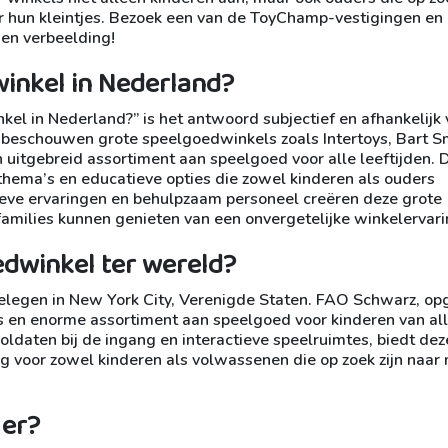
r hun kleintjes. Bezoek een van de ToyChamp-vestigingen en
 en verbeelding!
winkel in Nederland?
el in Nederland?” is het antwoord subjectief en afhankelijk
n beschouwen grote speelgoedwinkels zoals Intertoys, Bart S
uitgebreid assortiment aan speelgoed voor alle leeftijden. 
thema’s en educatieve opties die zowel kinderen als ouders
tieve ervaringen en behulpzaam personeel creëren deze grote
milies kunnen genieten van een onvergetelijke winkelervari
edwinkel ter wereld?
elegen in New York City, Verenigde Staten. FAO Schwarz, opg
us en enorme assortiment aan speelgoed voor kinderen van al
oldaten bij de ingang en interactieve speelruimtes, biedt dez
ng voor zowel kinderen als volwassenen die op zoek zijn naar
 er?