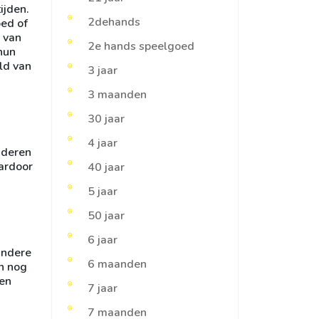
ijden.
2dehands
oed of
e van
2e hands speelgoed
hun
ld van
3 jaar
3 maanden
30 jaar
4 jaar
nderen
ardoor
40 jaar
5 jaar
50 jaar
6 jaar
andere
6 maanden
en nog
nen
7 jaar
7 maanden